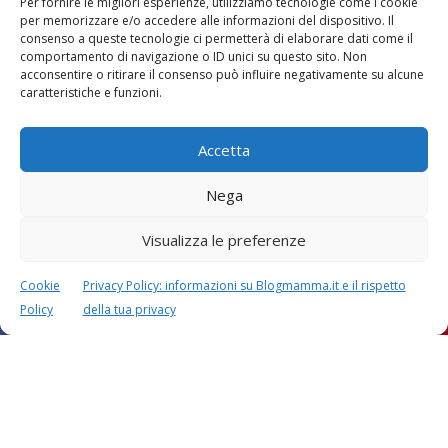
Per fornire le migliori esperienze, utilizziamo tecnologie come i cookie
Vaccini
SOS Pediatra
per memorizzare e/o accedere alle informazioni del dispositivo. Il
consenso a queste tecnologie ci permetterà di elaborare dati come il
comportamento di navigazione o ID unici su questo sito. Non
acconsentire o ritirare il consenso può influire negativamente su alcune
caratteristiche e funzioni.
Accetta
Festa della mamma:
Le settimane di
lavoretti, biglietti
Nega
gravidanza
d’auguri, filastrocche
Visualizza le preferenze
Cookie
Privacy Policy: informazioni su Blogmamma.it e il rispetto
Policy
della tua privacy
Chi siamo
Contatti
Privacy & Cookie Policy
Modifica il consenso
Cookie Policy (UE)
Copyright © 2026 Blogmamma by
FattoreMamma
Design e sviluppo
colorinside studio
con
Atelier FattoreMamma