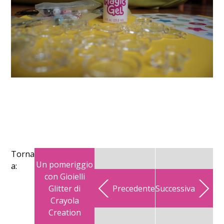
Torna
Un pomeriggio
a:
con Gioielli
Glitter di
Precedente
Successiva
Crayola
Creation