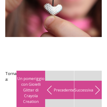
Torna
Un pomeriggio
a:
con Gioielli
Glitter di
Precedente
Successiva
Crayola
Creation