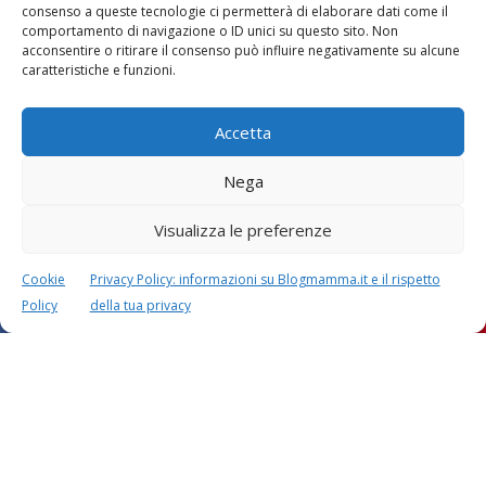
consenso a queste tecnologie ci permetterà di elaborare dati come il
comportamento di navigazione o ID unici su questo sito. Non
Vaccini
SOS Pediatra
acconsentire o ritirare il consenso può influire negativamente su alcune
caratteristiche e funzioni.
Accetta
Nega
Visualizza le preferenze
Festa della mamma:
Le settimane di
lavoretti, biglietti
gravidanza
d’auguri, filastrocche
Cookie
Privacy Policy: informazioni su Blogmamma.it e il rispetto
Policy
della tua privacy
Chi siamo
Contatti
Privacy & Cookie Policy
Modifica il consenso
Cookie Policy (UE)