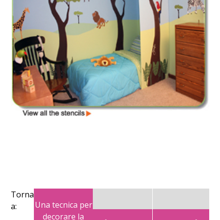
Torna
Una tecnica per
a:
decorare la