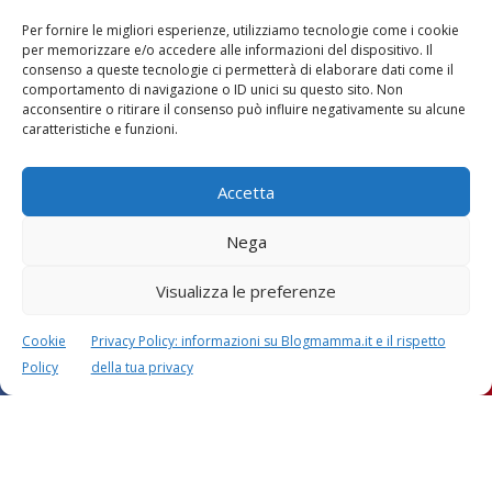
Per fornire le migliori esperienze, utilizziamo tecnologie come i cookie
per memorizzare e/o accedere alle informazioni del dispositivo. Il
consenso a queste tecnologie ci permetterà di elaborare dati come il
comportamento di navigazione o ID unici su questo sito. Non
acconsentire o ritirare il consenso può influire negativamente su alcune
Vaccini
SOS Pediatra
caratteristiche e funzioni.
Accetta
Nega
Visualizza le preferenze
Festa della mamma:
Le settimane di
lavoretti, biglietti
gravidanza
d’auguri, filastrocche
Cookie
Privacy Policy: informazioni su Blogmamma.it e il rispetto
Policy
della tua privacy
Chi siamo
Contatti
Privacy & Cookie Policy