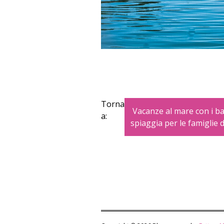
Torna
Vacanze al mare con i ba
a:
spiaggia per le famiglie 