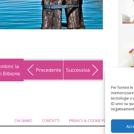
mbini: la
Precedente
Successiva
di Bibione
F
mamm
bigli
fi
Per fornire l
memorizzare e
tecnologie ci
ID unici su qu
negativamente
CHI SIAMO
CONTATTI
PRIVACY & COOKIE POLICY
MODIF
Acc