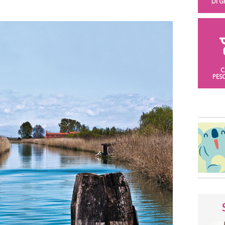
DI 
C
PES