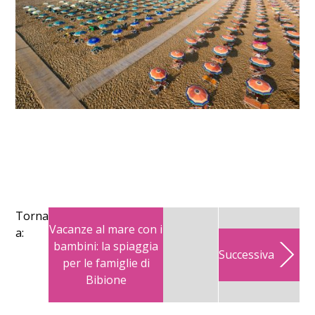
Torna
Vacanze al mare con i
a:
bambini: la spiaggia
Successiva
per le famiglie di
Bibione