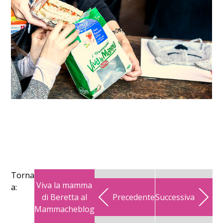
Torna
Viva la mamma
a:
di Beretta al
Precedente
Successiva
Mammacheblog