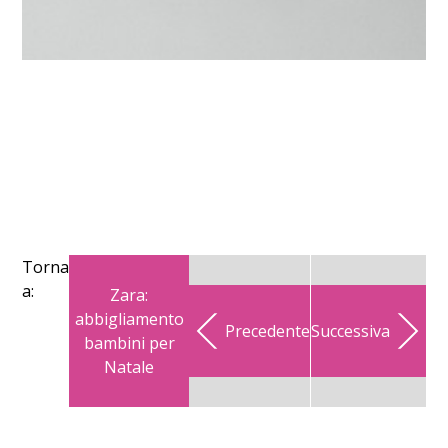
Torna
a:
Zara:
abbigliamento
Precedente
Successiva
bambini per
Natale