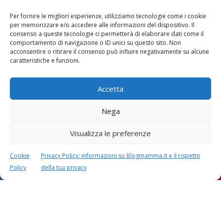
Per fornire le migliori esperienze, utilizziamo tecnologie come i cookie
per memorizzare e/o accedere alle informazioni del dispositivo. Il
consenso a queste tecnologie ci permetterà di elaborare dati come il
comportamento di navigazione o ID unici su questo sito. Non
acconsentire o ritirare il consenso può influire negativamente su alcune
Vaccini
SOS Pediatra
caratteristiche e funzioni.
Accetta
Nega
Visualizza le preferenze
Festa della mamma:
Le settimane di
lavoretti, biglietti
gravidanza
d’auguri, filastrocche
Cookie
Privacy Policy: informazioni su Blogmamma.it e il rispetto
Policy
della tua privacy
Chi siamo
Contatti
Privacy & Cookie Policy