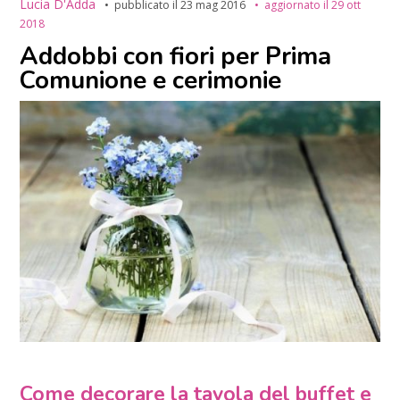
Lucia D'Adda
pubblicato il
23 mag 2016
aggiornato il
29 ott
2018
Addobbi con fiori per Prima
Comunione e cerimonie
Come decorare la tavola del buffet e