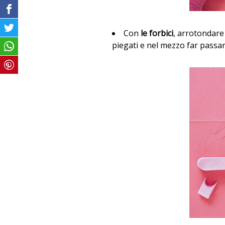
Con
le forbici
, arrotondare 
piegati e nel mezzo far passare 