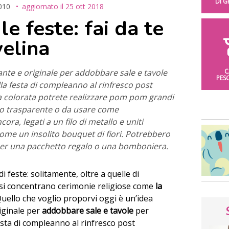
DI 
010
aggiornato il
25 ott 2018
e feste: fai da te
velina
nte e originale per addobbare sale e tavole
C
PES
lla festa di compleanno al rinfresco post
na colorata potrete realizzare pom pom grandi
ilo trasparente o da usare come
ora, legati a un filo di metallo e uniti
ome un insolito bouquet di fiori. Potrebbero
er una pacchetto regalo o una bomboniera.
 feste: solitamente, oltre a quelle di
si concentrano cerimonie religiose come
la
Quello che voglio proporvi oggi è un’idea
iginale per
addobbare sale e tavole
per
festa di compleanno al rinfresco post