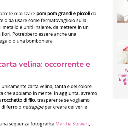
trete realizzare
pom pom grandi e piccoli
da
te o da usare come fermatovagliolo sulla
 di metallo e uniti insieme, da mettere in un
 fiori. Potrebbero essere anche una
regalo o una bomboniera.
carta velina: occorrente e
F
mamm
bigli
fi
 unicamente carta velina, tanta e del colore
esta che abbiamo in mente. In aggiunta, avremo
 rocchetto di filo
, trasparente se vogliamo
o di ferro
o
nettapipe
per creare dei veri e
n una sequenza fotografica
Martha Stewart
,