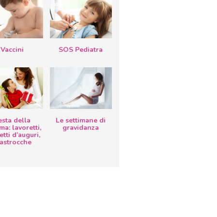
Vaccini
SOS Pediatra
esta della
Le settimane di
a: lavoretti,
gravidanza
etti d’auguri,
lastrocche