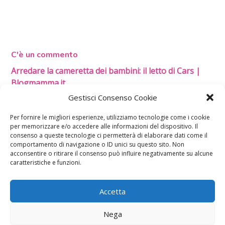
C'è un commento
Arredare la cameretta dei bambini: il letto di Cars |
Blogmamma.it
5 Dicembre 2011 alle 0:37
Gestisci Consenso Cookie
[…] sono anche comodini, poltroncine, lampade, cassettoni,
tavolini. Tutti con il rombante quattro ruote, per sognare
Per fornire le migliori esperienze, utilizziamo tecnologie come i cookie
corse e […]
per memorizzare e/o accedere alle informazioni del dispositivo. Il
consenso a queste tecnologie ci permetterà di elaborare dati come il
RISPONDI
comportamento di navigazione o ID unici su questo sito. Non
acconsentire o ritirare il consenso può influire negativamente su alcune
Lascia un commento
caratteristiche e funzioni.
L'indirizzo email non verrà pubblicato. I dati obbligatori sono
contrassegnati con
*
Accetta
Il tuo commento
*
Nega