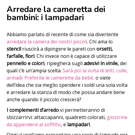
Arredare la cameretta dei
bambini: i lampadari
Abbiamo parlato di recente di come sia divertente
arredare la camera dei nostri piccoli
. Chi ama lo
stencil
riuscirà a dipingere le pareti con
orsetti,
farfalle, fiori
. Chi invece non è capace di utilizzare
pennello e colori
, ripiegherà sugli
adesivi in vinile,
dei
quali c’è un’ampia scelta.
Sarà poi la volta di letti, culle,
armadi. Preferite le camerette da bebè,
o siete
dell’idea che sia meglio spendere i soldi una sola volta
e arredare la stanza di modo che possa andare bene
anche quando il piccolo crescerà?
I complementi d’arredo
vi permetteranno di
sbizzarrirvi: attaccapanni, quadretti colorati,
giostrine
da appendere al soffitto
, e
lampadari
.
Oggi vi vogliamo presentare una serie di lampade per