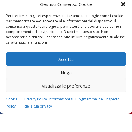
Gestisci Consenso Cookie
Per fornire le migliori esperienze, utilizziamo tecnologie come i cookie
per memorizzare e/o accedere alle informazioni del dispositivo. Il
consenso a queste tecnologie ci permetterà di elaborare dati come il
comportamento di navigazione o ID unici su questo sito. Non
acconsentire o ritirare il consenso può influire negativamente su alcune
Vaccini
SOS Pediatra
caratteristiche e funzioni.
Accetta
Nega
Visualizza le preferenze
Festa della mamma:
Le settimane di
lavoretti, biglietti
gravidanza
Cookie
Privacy Policy: informazioni su Blogmamma.it e il rispetto
d’auguri, filastrocche
Policy
della tua privacy
Chi siamo
Contatti
Privacy & Cookie Policy