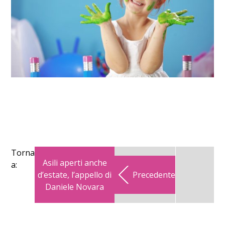
Torna
Asili aperti anche
a:
d’estate, l’appello di
Precedente
Daniele Novara