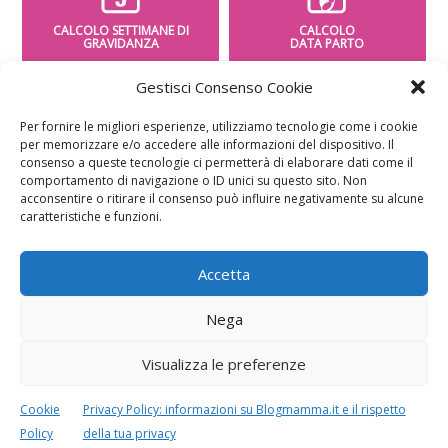
CALCOLO SETTIMANE DI
CALCOLO
GRAVIDANZA
DATA PARTO
Gestisci Consenso Cookie
Per fornire le migliori esperienze, utilizziamo tecnologie come i cookie
per memorizzare e/o accedere alle informazioni del dispositivo. Il
consenso a queste tecnologie ci permetterà di elaborare dati come il
CALCOLO
CALCOLO
comportamento di navigazione o ID unici su questo sito. Non
PESO BAMBINO
PERIODO FERTILE
acconsentire o ritirare il consenso può influire negativamente su alcune
caratteristiche e funzioni.
Accetta
Nega
Visualizza le preferenze
Cookie
Privacy Policy: informazioni su Blogmamma.it e il rispetto
Policy
della tua privacy