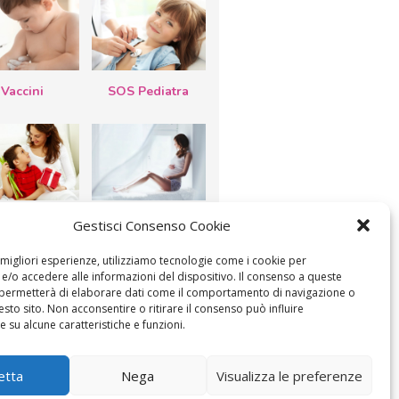
Vaccini
SOS Pediatra
esta della
Le settimane di
Gestisci Consenso Cookie
a: lavoretti,
gravidanza
etti d’auguri,
lastrocche
e migliori esperienze, utilizziamo tecnologie come i cookie per
/o accedere alle informazioni del dispositivo. Il consenso a queste
 permetterà di elaborare dati come il comportamento di navigazione o
esto sito. Non acconsentire o ritirare il consenso può influire
 su alcune caratteristiche e funzioni.
ICA IL CONSENSO
COOKIE POLICY (UE)
etta
Nega
Visualizza le preferenze