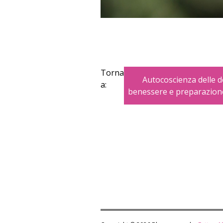
Torna
Autocoscienza delle 
a:
benessere e preparazione