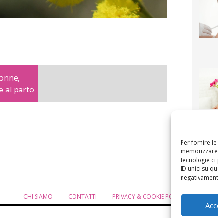
donne,
 al parto
F
mamm
bigli
fi
Per fornire l
memorizzare e
tecnologie ci
ID unici su qu
negativamente
CHI SIAMO
CONTATTI
PRIVACY & COOKIE POLICY
MODIF
Acc