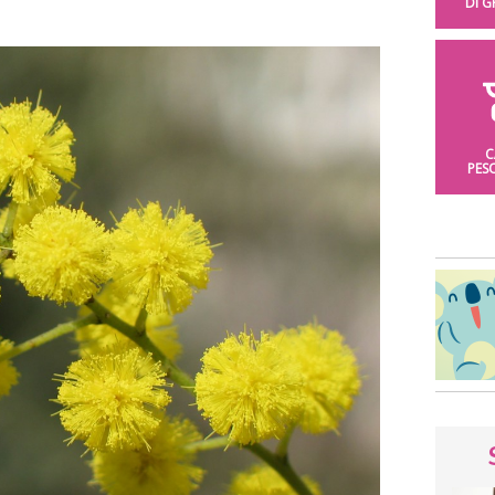
DI 
C
PES