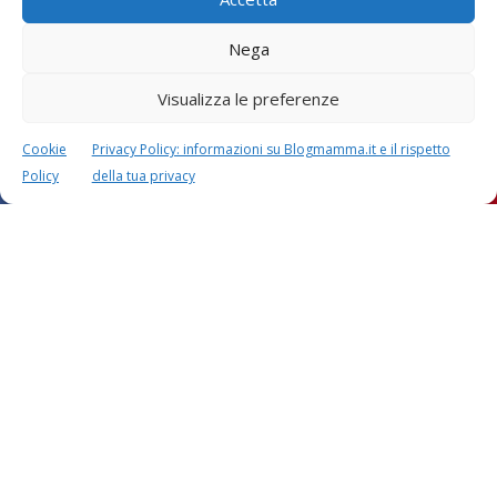
Nega
Visualizza le preferenze
Cookie
Privacy Policy: informazioni su Blogmamma.it e il rispetto
Policy
della tua privacy
Questo sito usa Akismet per ridurre lo spam.
Scopri
come i tuoi dati vengono elaborati
.