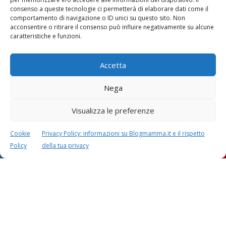
consenso a queste tecnologie ci permetterà di elaborare dati come il
comportamento di navigazione o ID unici su questo sito. Non
Vaccini
SOS Pediatra
acconsentire o ritirare il consenso può influire negativamente su alcune
caratteristiche e funzioni.
Accetta
Nega
Visualizza le preferenze
Festa della mamma:
Le settimane di
lavoretti, biglietti
gravidanza
d’auguri, filastrocche
Cookie
Privacy Policy: informazioni su Blogmamma.it e il rispetto
Policy
della tua privacy
Chi siamo
Contatti
Privacy & Cookie Policy
Modifica il consenso
Cookie Policy (UE)