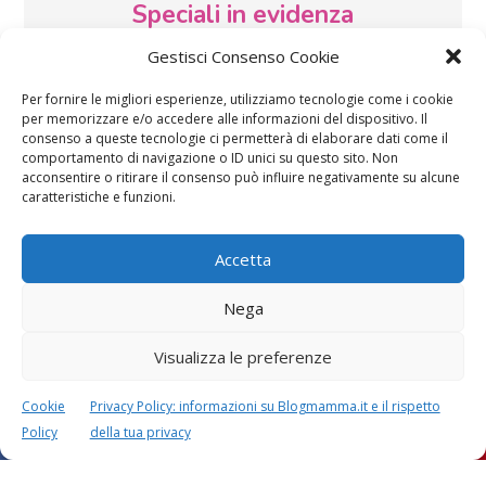
Speciali in evidenza
Gestisci Consenso Cookie
Per fornire le migliori esperienze, utilizziamo tecnologie come i cookie
per memorizzare e/o accedere alle informazioni del dispositivo. Il
consenso a queste tecnologie ci permetterà di elaborare dati come il
comportamento di navigazione o ID unici su questo sito. Non
acconsentire o ritirare il consenso può influire negativamente su alcune
Vaccini
SOS Pediatra
caratteristiche e funzioni.
Accetta
Nega
Visualizza le preferenze
Festa della mamma:
Le settimane di
lavoretti, biglietti
gravidanza
Cookie
Privacy Policy: informazioni su Blogmamma.it e il rispetto
d’auguri, filastrocche
Policy
della tua privacy