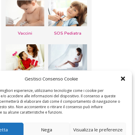
Vaccini
SOS Pediatra
Festa della
Le settimane di
Gestisci Consenso Cookie
mamma: lavoretti,
gravidanza
biglietti d’auguri,
filastrocche
e migliori esperienze, utilizziamo tecnologie come i cookie per
/o accedere alle informazioni del dispositivo. Il consenso a queste
 permetterà di elaborare dati come il comportamento di navigazione o
esto sito. Non acconsentire o ritirare il consenso può influire
 su alcune caratteristiche e funzioni.
MODIFICA IL CONSENSO
COOKIE POLICY (UE)
etta
Nega
Visualizza le preferenze