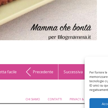
etta facile
Precedente
Successiva
Per fornire l
memorizzare e
tecnologie ci
ID unici su qu
negativamente
CHI SIAMO
CONTATTI
PRIVACY & COOKIE POLICY
Acc