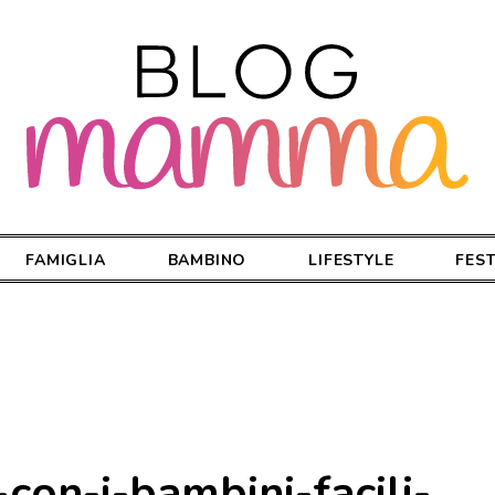
FAMIGLIA
BAMBINO
LIFESTYLE
FES
-con-i-bambini-facili-