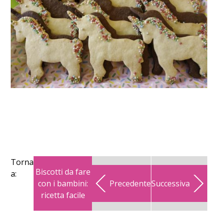
Torna
Biscotti da fare
a:
con i bambini:
Precedente
Successiva
ricetta facile