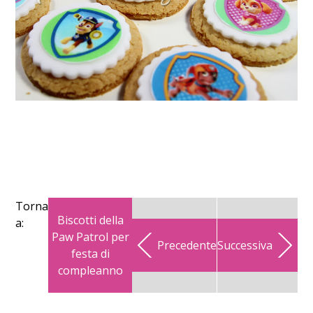
Torna
Biscotti della
a:
Paw Patrol per
Precedente
Successiva
festa di
compleanno