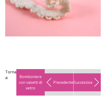
Torna
Bomboniere
a:
con vasetti di
Precedente
Successiva
vetro