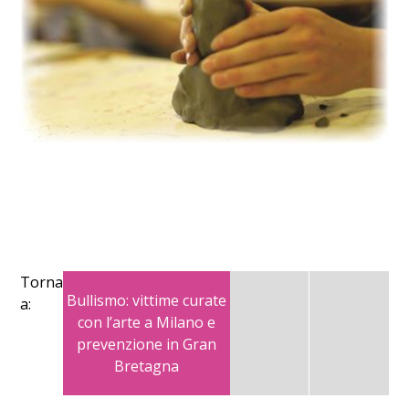
Torna
Bullismo: vittime curate
a:
con l’arte a Milano e
prevenzione in Gran
Bretagna