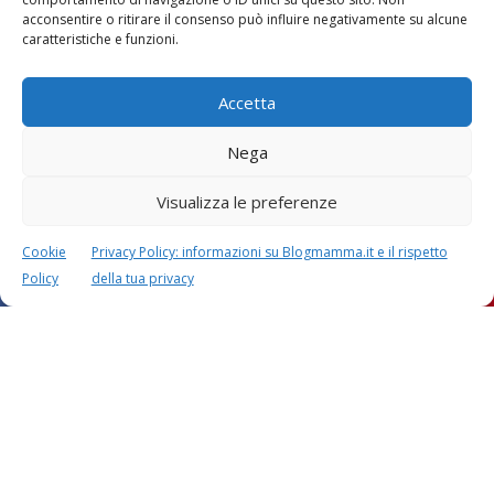
Vaccini
SOS Pediatra
acconsentire o ritirare il consenso può influire negativamente su alcune
caratteristiche e funzioni.
Accetta
Nega
Visualizza le preferenze
Festa della mamma:
Le settimane di
lavoretti, biglietti
gravidanza
d’auguri, filastrocche
Cookie
Privacy Policy: informazioni su Blogmamma.it e il rispetto
Policy
della tua privacy
Chi siamo
Contatti
Privacy & Cookie Policy
Modifica il consenso
Cookie Policy (UE)
Copyright © 2026 Blogmamma by
FattoreMamma
Design e sviluppo
colorinside studio
con
Atelier FattoreMamma