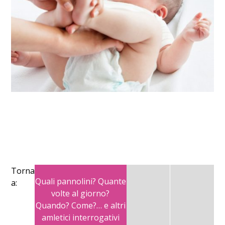
Torna
Quali pannolini? Quante
a:
volte al giorno?
Quando? Come?… e altri
amletici interrogativi