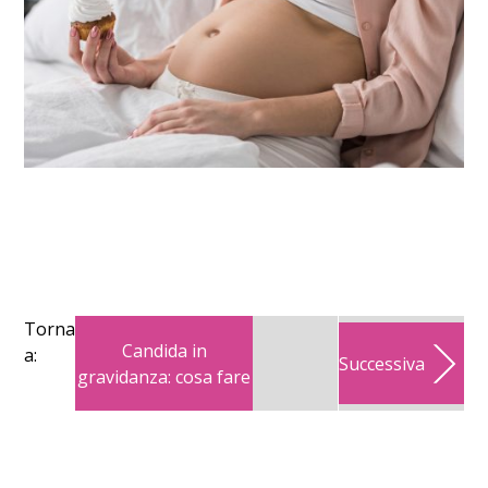
Torna
Candida in
a:
Successiva
gravidanza: cosa fare