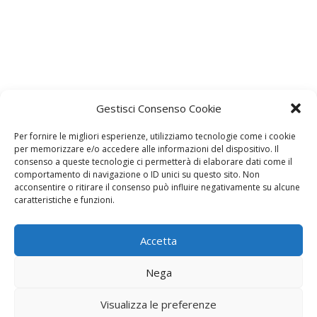
Gestisci Consenso Cookie
Lascia un commento
L'indirizzo email non verrà pubblicato. I dati obbligatori sono
Per fornire le migliori esperienze, utilizziamo tecnologie come i cookie
contrassegnati con
*
per memorizzare e/o accedere alle informazioni del dispositivo. Il
consenso a queste tecnologie ci permetterà di elaborare dati come il
Il tuo commento
*
comportamento di navigazione o ID unici su questo sito. Non
acconsentire o ritirare il consenso può influire negativamente su alcune
caratteristiche e funzioni.
Accetta
Nega
Visualizza le preferenze