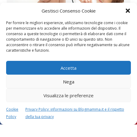
Gestisci Consenso Cookie
Per fornire le migliori esperienze, utilizziamo tecnologie come i cookie
Vaccini
SOS Pediatra
per memorizzare e/o accedere alle informazioni del dispositivo. Il
consenso a queste tecnologie ci permetterà di elaborare dati come il
comportamento di navigazione o ID unici su questo sito. Non
acconsentire o ritirare il consenso può influire negativamente su alcune
caratteristiche e funzioni.
Accetta
Festa della mamma:
Le settimane di
Nega
lavoretti, biglietti
gravidanza
d’auguri, filastrocche
Visualizza le preferenze
Cookie
Privacy Policy: informazioni su Blogmamma.it e il rispetto
Policy
della tua privacy
Chi siamo
Contatti
Privacy & Cookie Policy
Modifica il consenso
Cookie Policy (UE)