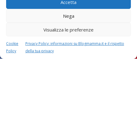
Accetta
contrassegnati con
*
Il tuo commento
*
Nega
Visualizza le preferenze
Cookie
Privacy Policy: informazioni su Blogmamma.it e il rispetto
Policy
della tua privacy