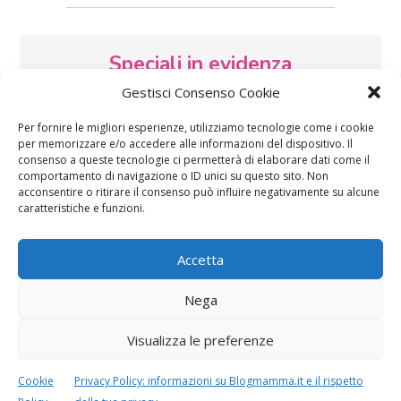
Speciali in evidenza
Gestisci Consenso Cookie
Per fornire le migliori esperienze, utilizziamo tecnologie come i cookie
per memorizzare e/o accedere alle informazioni del dispositivo. Il
consenso a queste tecnologie ci permetterà di elaborare dati come il
comportamento di navigazione o ID unici su questo sito. Non
acconsentire o ritirare il consenso può influire negativamente su alcune
caratteristiche e funzioni.
Vaccini
SOS Pediatra
Accetta
Nega
Visualizza le preferenze
Festa della mamma:
Le settimane di
Cookie
Privacy Policy: informazioni su Blogmamma.it e il rispetto
lavoretti, biglietti
gravidanza
d’auguri, filastrocche