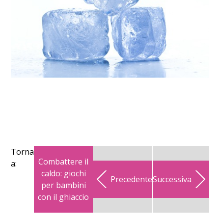
Torna
Combattere il
a:
caldo: giochi
Precedente
Successiva
per bambini
con il ghiaccio