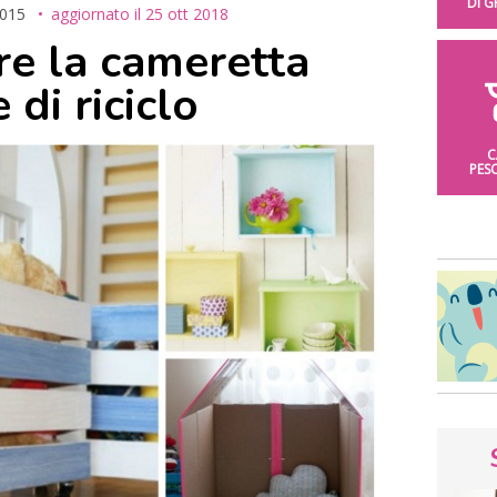
DI 
2015
aggiornato il
25 ott 2018
e la cameretta
 di riciclo
C
PES