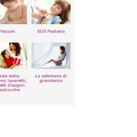
Vaccini
SOS Pediatra
esta della
Le settimane di
a: lavoretti,
gravidanza
etti d’auguri,
lastrocche