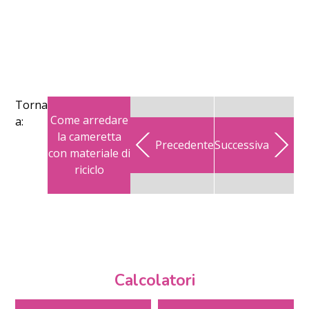
Torna
Come arredare
a:
la cameretta
Precedente
Successiva
con materiale di
riciclo
Calcolatori