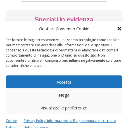
Speciali in evidenza
Gestisci Consenso Cookie
Per fornire le migliori esperienze, utilizziamo tecnologie come i cookie
per memorizzare e/o accedere alle informazioni del dispositivo. Il
consenso a queste tecnologie ci permetterà di elaborare dati come il
comportamento di navigazione o ID unici su questo sito. Non
acconsentire o ritirare il consenso può influire negativamente su alcune
caratteristiche e funzioni.
Vaccini
SOS Pediatra
Accetta
Nega
Visualizza le preferenze
Festa della mamma:
Le settimane di
Cookie
Privacy Policy: informazioni su Blogmamma.it e il rispetto
lavoretti, biglietti
gravidanza
d’auguri, filastrocche
Policy
della tua privacy