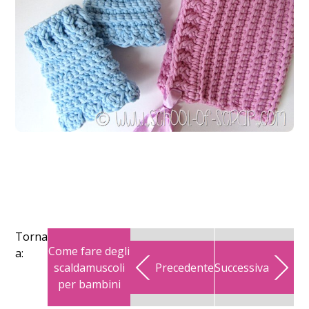
Torna
Come fare degli
a:
scaldamuscoli
Precedente
Successiva
per bambini