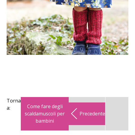
Torna
Come fare degli
a:
scaldamuscoli per
Precedente
bambini