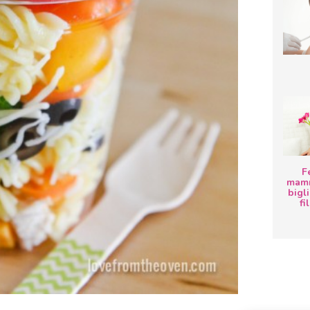
F
mamm
bigli
fi