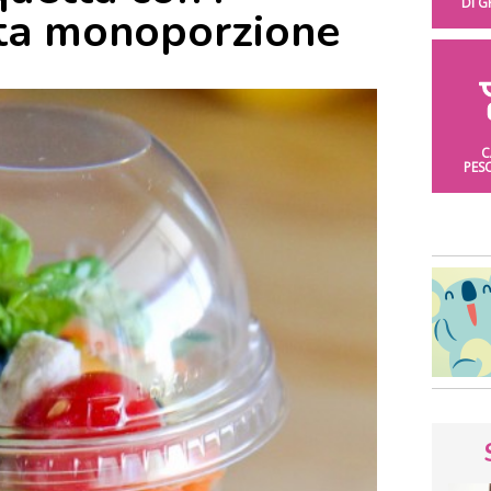
DI 
ta monoporzione
C
PES