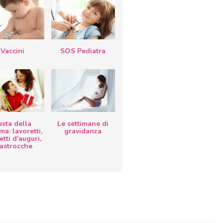
Vaccini
SOS Pediatra
esta della
Le settimane di
a: lavoretti,
gravidanza
etti d’auguri,
lastrocche