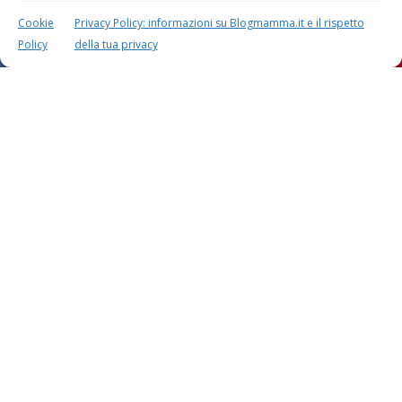
Cookie
Privacy Policy: informazioni su Blogmamma.it e il rispetto
Policy
della tua privacy
Questo sito usa Akismet per ridurre lo spam.
Scopri
come i tuoi dati vengono elaborati
.