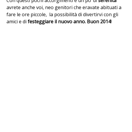
Con questi pochi accorgimenti e un po’ di
serenità
avrete anche voi, neo genitori che eravate abituati a
fare le ore piccole, la possibilità di divertirvi con gli
amici e di
festeggiare il nuovo anno.
Buon 2014
!