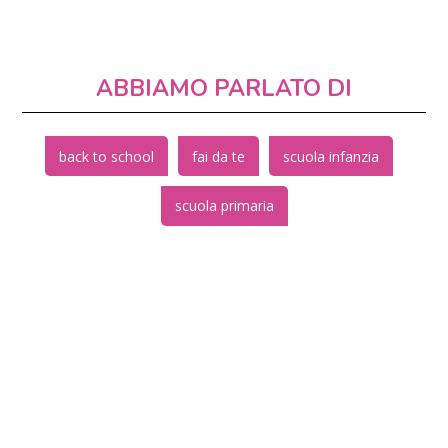
ABBIAMO PARLATO DI
back to school
fai da te
scuola infanzia
scuola primaria