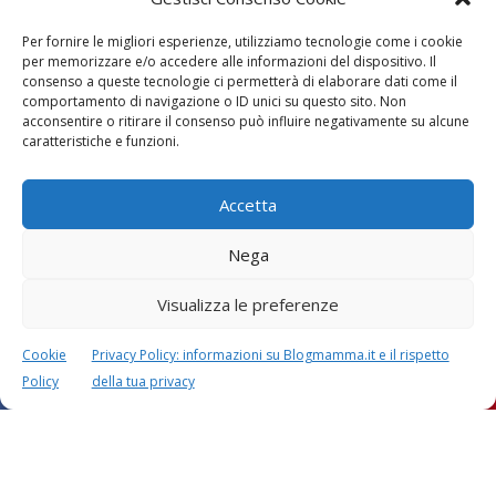
RISPONDI
Per fornire le migliori esperienze, utilizziamo tecnologie come i cookie
per memorizzare e/o accedere alle informazioni del dispositivo. Il
Lascia un commento
consenso a queste tecnologie ci permetterà di elaborare dati come il
comportamento di navigazione o ID unici su questo sito. Non
L'indirizzo email non verrà pubblicato. I dati obbligatori sono
acconsentire o ritirare il consenso può influire negativamente su alcune
contrassegnati con
*
caratteristiche e funzioni.
Il tuo commento
*
Accetta
Nega
Visualizza le preferenze
Cookie
Privacy Policy: informazioni su Blogmamma.it e il rispetto
Policy
della tua privacy