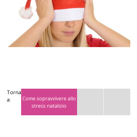
Torna
Come sopravvivere allo
a:
stress natalizio