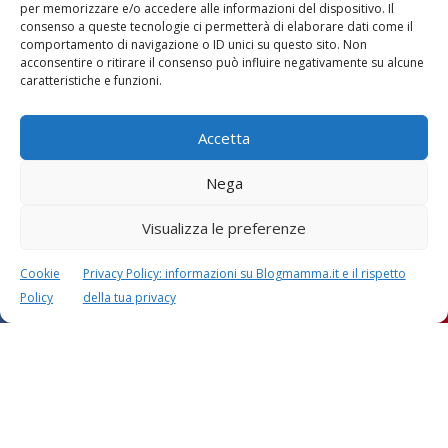
per memorizzare e/o accedere alle informazioni del dispositivo. Il
consenso a queste tecnologie ci permetterà di elaborare dati come il
comportamento di navigazione o ID unici su questo sito. Non
Vaccini
SOS Pediatra
acconsentire o ritirare il consenso può influire negativamente su alcune
caratteristiche e funzioni.
Accetta
Nega
Visualizza le preferenze
Festa della mamma:
Le settimane di
lavoretti, biglietti
gravidanza
d’auguri, filastrocche
Cookie
Privacy Policy: informazioni su Blogmamma.it e il rispetto
Policy
della tua privacy
Chi siamo
Contatti
Privacy & Cookie Policy
Modifica il consenso
Cookie Policy (UE)