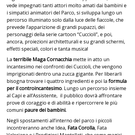
vede impegnati tanti attori molto amati dai bambini e
i simpatici animatori del Parco, si sviluppa lungo un
percorso illuminato solo dalla luce delle fiaccole, che
prevede l’apparizione di grandi pupazzi, dei
personaggi della serie cartoon “Cuccioli”, e poi,
ancora, proiezioni architetturali e su grandi schermi,
effetti speciali, colori e tanta musica!
La
terribile Maga Cornacchia
mette in atto un
incantesimo nei confronti dei Cuccioli, che vengono
imprigionati dentro una zucca gigante. Per liberarli
bisogna trovare i quattro ingredienti e poi la
formula
per il controincantesimo
. Lungo un percorso insieme
al Capi e all’Assistente, il pubblico dovrà affrontare
prove di coraggio e di abilità e ripercorrere le più
comuni
paure dei bambini.
Negli spostamenti all’interno del parco i piccoli
incontreranno anche Idea,
Fata Corolla
, Fata
Valeriana e i Prodigiosi Mantellati, che come magici