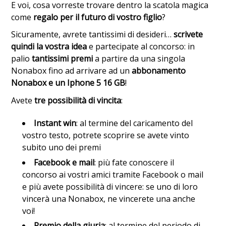
E voi, cosa vorreste trovare dentro la scatola magica
come
regalo per il futuro di vostro figlio
?
Sicuramente, avrete tantissimi di desideri…
scrivete
quindi la vostra idea
e partecipate al concorso: in
palio
tantissimi premi
a partire da una singola
Nonabox fino ad arrivare ad un
abbonamento
Nonabox e un Iphone 5 16 GB
!
Avete
tre possibilità di vincita
:
Instant win
: al termine del caricamento del
vostro testo, potrete scoprire se avete vinto
subito uno dei premi
Facebook e mail
: più fate conoscere il
concorso ai vostri amici tramite Facebook o mail
e più avete possibilità di vincere: se uno di loro
vincerà una Nonabox, ne vincerete una anche
voi!
Premio della giuria
: al termine del periodo di