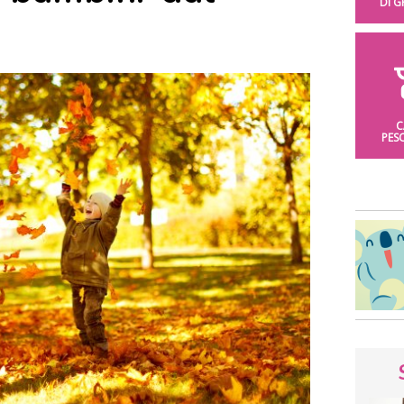
DI 
C
PES