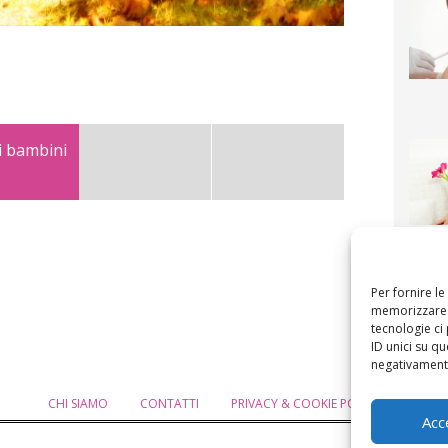
i bambini
F
mamm
bigli
fi
Per fornire l
memorizzare e
tecnologie ci
ID unici su qu
negativamente
CHI SIAMO
CONTATTI
PRIVACY & COOKIE POLICY
MODIF
Acc