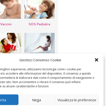
Vaccini
SOS Pediatra
esta della
Le settimane di
Gestisci Consenso Cookie
a: lavoretti,
gravidanza
etti d’auguri,
lastrocche
e migliori esperienze, utilizziamo tecnologie come i cookie per
/o accedere alle informazioni del dispositivo. Il consenso a queste
 permetterà di elaborare dati come il comportamento di navigazione o
esto sito. Non acconsentire o ritirare il consenso può influire
 su alcune caratteristiche e funzioni.
ICA IL CONSENSO
COOKIE POLICY (UE)
etta
Nega
Visualizza le preferenze