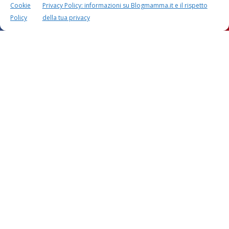
Cookie
Privacy Policy: informazioni su Blogmamma.it e il rispetto
Policy
della tua privacy
Questo sito usa Akismet per ridurre lo spam.
Scopri
come i tuoi dati vengono elaborati
.