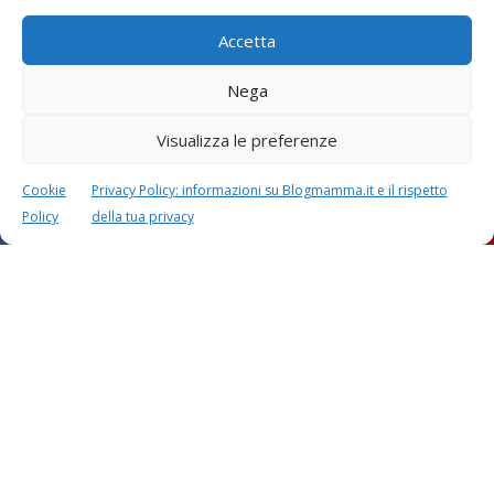
Lascia un commento
L'indirizzo email non verrà pubblicato. I dati obbligatori sono
Accetta
contrassegnati con
*
Il tuo commento
*
Nega
Visualizza le preferenze
Cookie
Privacy Policy: informazioni su Blogmamma.it e il rispetto
Policy
della tua privacy