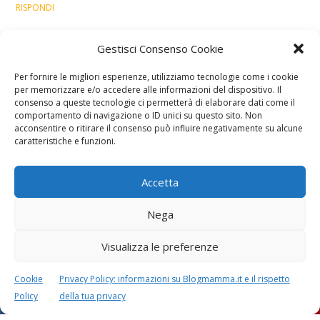
RISPONDI
Lascia un commento
Gestisci Consenso Cookie
L'indirizzo email non verrà pubblicato. I dati obbligatori sono
contrassegnati con
*
Per fornire le migliori esperienze, utilizziamo tecnologie come i cookie
per memorizzare e/o accedere alle informazioni del dispositivo. Il
Il tuo commento
*
consenso a queste tecnologie ci permetterà di elaborare dati come il
comportamento di navigazione o ID unici su questo sito. Non
acconsentire o ritirare il consenso può influire negativamente su alcune
caratteristiche e funzioni.
Accetta
Nega
Visualizza le preferenze
Cookie
Privacy Policy: informazioni su Blogmamma.it e il rispetto
Policy
della tua privacy