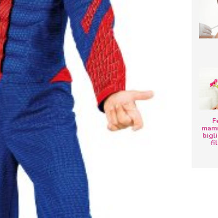
F
mamm
bigli
fi