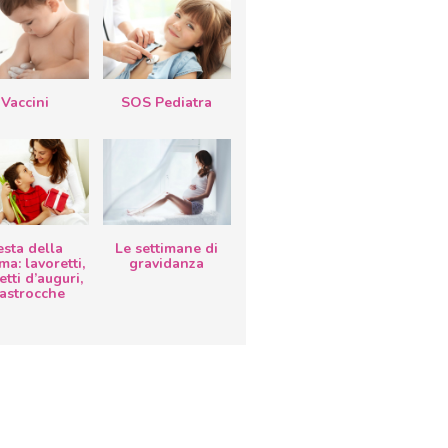
Vaccini
SOS Pediatra
esta della
Le settimane di
a: lavoretti,
gravidanza
etti d’auguri,
lastrocche