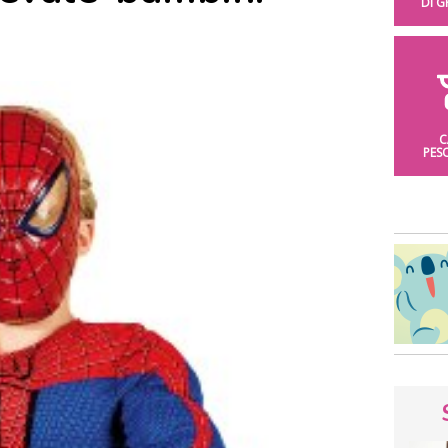
DI 
C
PES