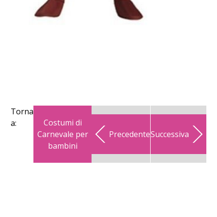
Torna
Costumi di
a:
Carnevale per
Precedente
Successiva
bambini