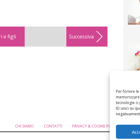
 e figli
Successiva
F
mamm
bigli
fi
Per fornire l
memorizzare e
tecnologie ci
ID unici su qu
negativamente
CHI SIAMO
CONTATTI
PRIVACY & COOKIE POLICY
MODIF
Acc