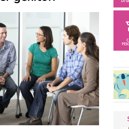
DI 
C
PES