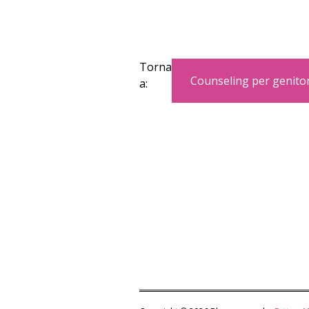
Torna
Counseling per genitori
a: