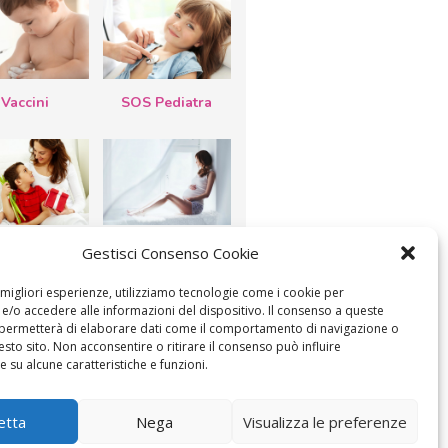
Vaccini
SOS Pediatra
esta della
Le settimane di
Gestisci Consenso Cookie
a: lavoretti,
gravidanza
etti d’auguri,
lastrocche
e migliori esperienze, utilizziamo tecnologie come i cookie per
/o accedere alle informazioni del dispositivo. Il consenso a queste
 permetterà di elaborare dati come il comportamento di navigazione o
esto sito. Non acconsentire o ritirare il consenso può influire
 su alcune caratteristiche e funzioni.
ICA IL CONSENSO
COOKIE POLICY (UE)
etta
Nega
Visualizza le preferenze